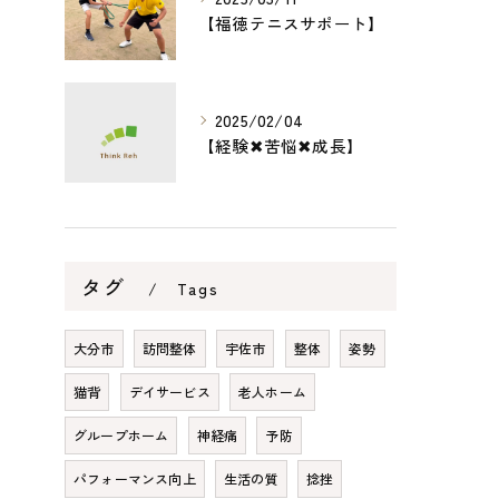
【福徳テニスサポート】
2025/02/04
【経験✖︎苦悩✖︎成長】
タグ
Tags
大分市
訪問整体
宇佐市
整体
姿勢
猫背
デイサービス
老人ホーム
グループホーム
神経痛
予防
パフォーマンス向上
生活の質
捻挫