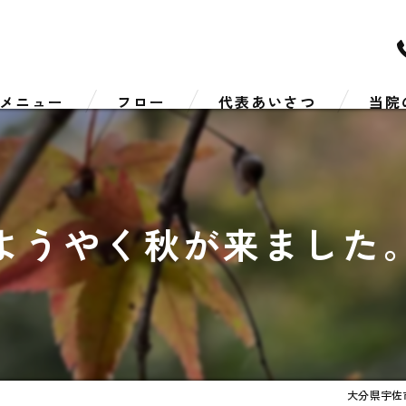
メニュー
フロー
代表あいさつ
当院
リハビ
スポー
ようやく秋が来ました
肩こり
腰痛
しびれ
大分県宇佐市