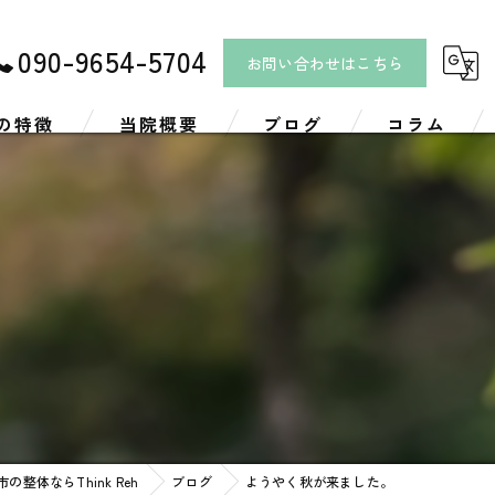
090-9654-5704
お問い合わせはこちら
の特徴
当院概要
ブログ
コラム
リ
ツ
。
の整体ならThink Reh
ブログ
ようやく秋が来ました。