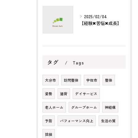
2025/02/04
【経験✖︎苦悩✖︎成長】
タグ
Tags
大分市
訪問整体
宇佐市
整体
姿勢
猫背
デイサービス
老人ホーム
グループホーム
神経痛
予防
パフォーマンス向上
生活の質
捻挫