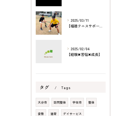
2025/03/11
【福徳テニスサポート】
2025/02/04
【経験✖︎苦悩✖︎成長】
タグ
Tags
大分市
訪問整体
宇佐市
整体
姿勢
猫背
デイサービス