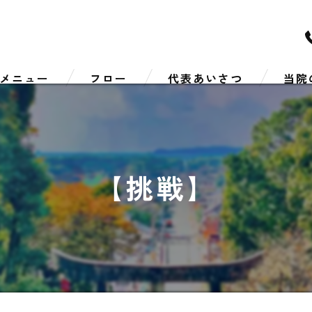
メニュー
フロー
代表あいさつ
当院
リハビ
スポー
【挑戦】
肩こり
腰痛
しびれ