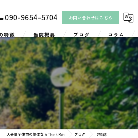
090-9654-5704
お問い合わせはこちら
の特徴
当院概要
ブログ
コラム
リ
ツ
大分県宇佐市の整体ならThink Reh
ブログ
【挑戦】