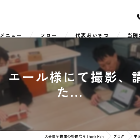
メニュー
フロー
代表あいさつ
当院
リハビ
 エール様にて撮影、
スポー
た...
肩こり
腰痛
しびれ
大分県宇佐市の整体ならThink Reh
ブログ
中