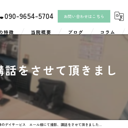
090-9654-5704
お問い合わせはこちら
の特徴
当院概要
ブログ
コラム
リ
講話をさせて頂きまし
ツ
津のデイサービス エール様にて撮影、講話をさせて頂きました...